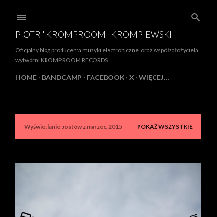
Przejdź do głównej zawartości
PIOTR "KROMPROOM" KROMPIEWSKI
Oficjalny blog producenta muzyki electronicznej oraz współzałożyciela
wytwórni KROMP ROOM RECORDS.
HOME
BANDCAMP
FACEBOOK
X
WIĘCEJ…
Wyświetlanie postów z marzec, 2015
POKAŻ WSZYSTKIE
P
o
s
t
y