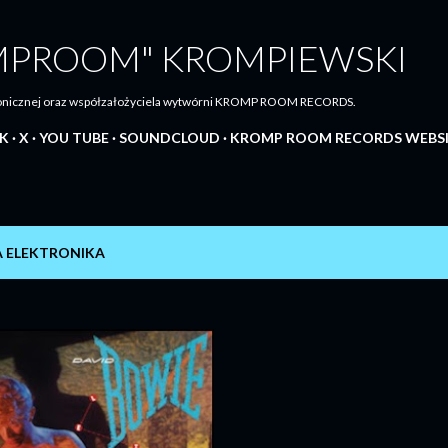
Przejdź do głównej zawartości
MPROOM" KROMPIEWSKI
tronicznej oraz współzałożyciela wytwórni KROMP ROOM RECORDS.
K
X
YOU TUBE
SOUNDCLOUD
KROMP ROOM RECORDS WEBS
 ELEKTRONIKA