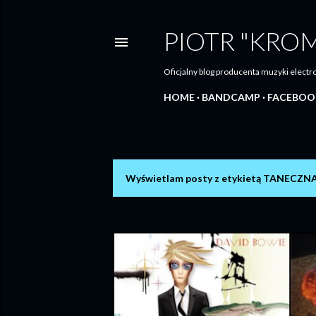
PIOTR "KRO
Oficjalny blog producenta muzyki elec
HOME
BANDCAMP
FACEBOO
Wyświetlam posty z etykietą
TANECZNA
P
o
s
t
y