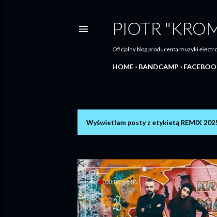
PIOTR "KRO
Oficjalny blog producenta muzyki elec
HOME
BANDCAMP
FACEBOO
Wyświetlam posty z etykietą
REMIX 202
P
o
s
t
y