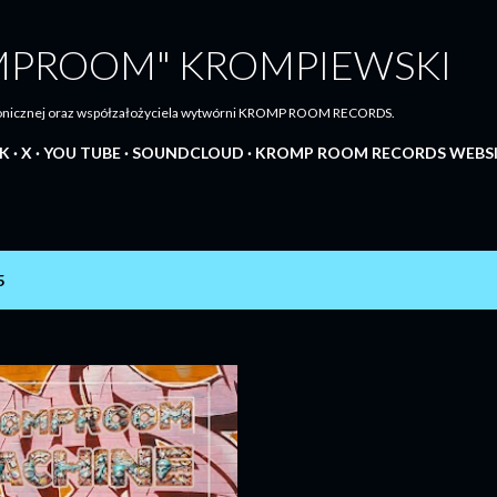
Przejdź do głównej zawartości
MPROOM" KROMPIEWSKI
tronicznej oraz współzałożyciela wytwórni KROMP ROOM RECORDS.
K
X
YOU TUBE
SOUNDCLOUD
KROMP ROOM RECORDS WEBS
5