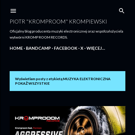
Przejdź do głównej zawartości
PIOTR "KROMPROOM" KROMPIEWSKI
Oficjalny blog producenta muzyki electronicznej oraz współzałożyciela
wytwórni KROMP ROOM RECORDS.
HOME
BANDCAMP
FACEBOOK
X
WIĘCEJ…
Wyświetlam posty z etykietą
MUZYKA ELEKTRONICZNA
P
POKAŻ WSZYSTKIE
o
s
t
y