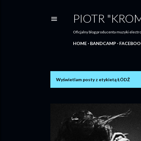
PIOTR "KRO
Oficjalny blog producenta muzyki elec
HOME
BANDCAMP
FACEBOO
Wyświetlam posty z etykietą
ŁÓDŹ
P
o
s
t
y