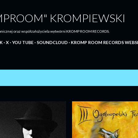
Przejdź do głównej zawartości
MPROOM" KROMPIEWSKI
tronicznej oraz współzałożyciela wytwórni KROMP ROOM RECORDS.
K
X
YOU TUBE
SOUNDCLOUD
KROMP ROOM RECORDS WEBS