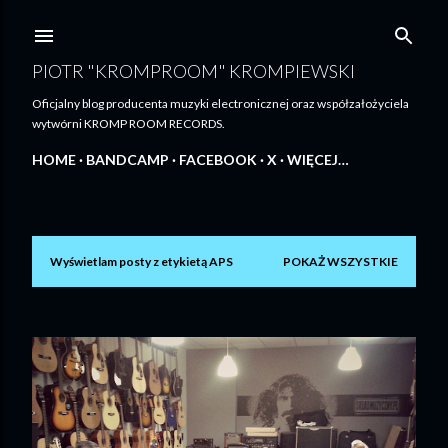
Przejdź do głównej zawartości
PIOTR "KROMPROOM" KROMPIEWSKI
Oficjalny blog producenta muzyki electronicznej oraz współzałożyciela
wytwórni KROMP ROOM RECORDS.
HOME
BANDCAMP
FACEBOOK
X
WIĘCEJ…
Wyświetlam posty z etykietą
APS
POKAŻ WSZYSTKIE
P
o
s
t
y