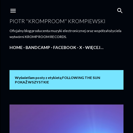
Przejdź do głównej zawartości
PIOTR "KROMPROOM" KROMPIEWSKI
Oficjalny blog producenta muzyki electronicznej oraz współzałożyciela
wytwórni KROMP ROOM RECORDS.
HOME
BANDCAMP
FACEBOOK
X
WIĘCEJ…
Wyświetlam posty z etykietą
FOLLOWING THE SUN
P
POKAŻ WSZYSTKIE
o
s
t
y