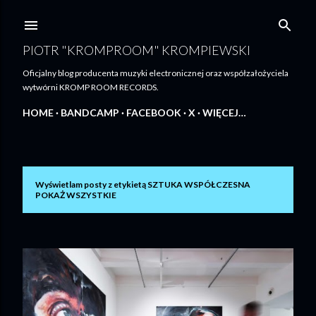
Przejdź do głównej zawartości
PIOTR "KROMPROOM" KROMPIEWSKI
Oficjalny blog producenta muzyki electronicznej oraz współzałożyciela
wytwórni KROMP ROOM RECORDS.
HOME
BANDCAMP
FACEBOOK
X
WIĘCEJ…
Wyświetlam posty z etykietą
SZTUKA WSPÓŁCZESNA
P
POKAŻ WSZYSTKIE
o
s
t
y