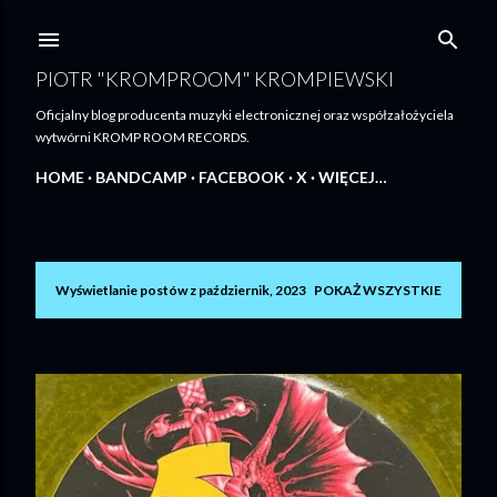
Przejdź do głównej zawartości
PIOTR "KROMPROOM" KROMPIEWSKI
Oficjalny blog producenta muzyki electronicznej oraz współzałożyciela
wytwórni KROMP ROOM RECORDS.
HOME
BANDCAMP
FACEBOOK
X
WIĘCEJ…
Wyświetlanie postów z październik, 2023
POKAŻ WSZYSTKIE
P
o
s
t
y