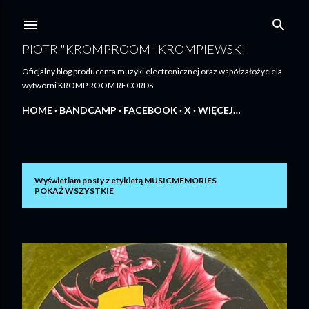
Przejdź do głównej zawartości
PIOTR "KROMPROOM" KROMPIEWSKI
Oficjalny blog producenta muzyki electronicznej oraz współzałożyciela
wytwórni KROMP ROOM RECORDS.
HOME
BANDCAMP
FACEBOOK
X
WIĘCEJ…
Wyświetlam posty z etykietą
MUSICMEMORIES
P
POKAŻ WSZYSTKIE
o
s
t
y