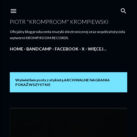
Przejdź do głównej zawartości
PIOTR "KROMPROOM" KROMPIEWSKI
Oficjalny blog producenta muzyki electronicznej oraz współzałożyciela
wytwórni KROMP ROOM RECORDS.
HOME
BANDCAMP
FACEBOOK
X
WIĘCEJ…
Wyświetlam posty z etykietą
ARCHIWALNE NAGRANIA
P
POKAŻ WSZYSTKIE
o
s
t
y