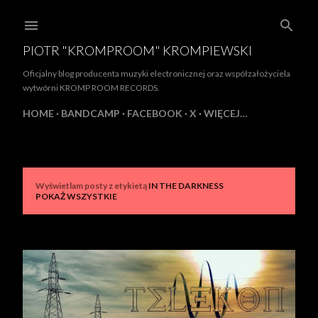
Przejdź do głównej zawartości
PIOTR "KROMPROOM" KROMPIEWSKI
Oficjalny blog producenta muzyki electronicznej oraz współzałożyciela
wytwórni KROMP ROOM RECORDS.
HOME
BANDCAMP
FACEBOOK
X
WIĘCEJ…
Wyświetlam posty z etykietą
IN THE DARKNESS
P
POKAŻ WSZYSTKIE
o
s
t
y