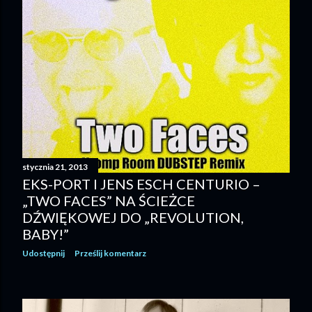
stycznia 21, 2013
EKS-PORT I JENS ESCH CENTURIO –
„TWO FACES” NA ŚCIEŻCE
DŹWIĘKOWEJ DO „REVOLUTION,
BABY!”
Udostępnij
Prześlij komentarz