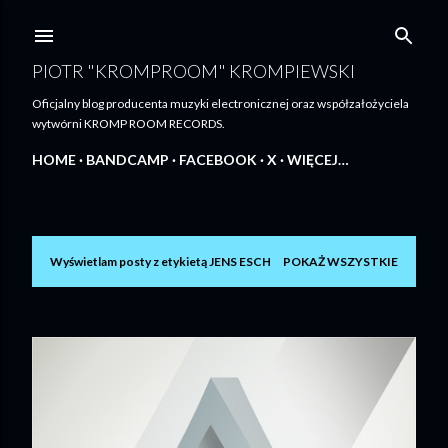
Przejdź do głównej zawartości
PIOTR "KROMPROOM" KROMPIEWSKI
Oficjalny blog producenta muzyki electronicznej oraz współzałożyciela
wytwórni KROMP ROOM RECORDS.
HOME
BANDCAMP
FACEBOOK
X
WIĘCEJ…
Wyświetlam posty z etykietą
JENS ESCH
POKAŻ WSZYSTKIE
P
o
s
t
y