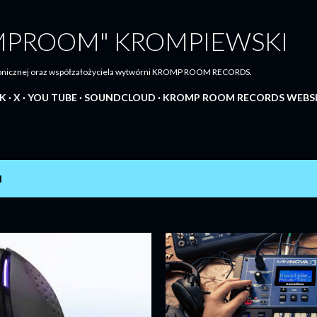
Przejdź do głównej zawartości
MPROOM" KROMPIEWSKI
tronicznej oraz współzałożyciela wytwórni KROMP ROOM RECORDS.
K
X
YOU TUBE
SOUNDCLOUD
KROMP ROOM RECORDS WEBS
N