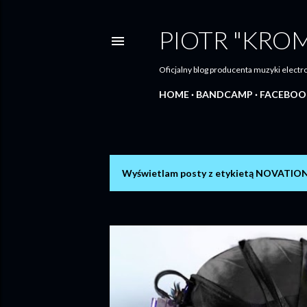
PIOTR "KRO
Oficjalny blog producenta muzyki elec
HOME
BANDCAMP
FACEBOO
Wyświetlam posty z etykietą
NOVATIO
P
o
s
t
y