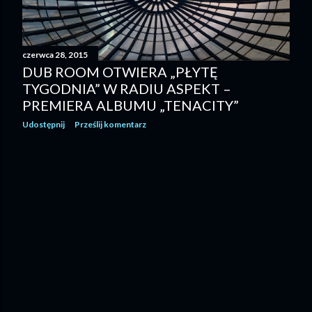
czerwca 28, 2015
DUB ROOM OTWIERA „PŁYTĘ
TYGODNIA” W RADIU ASPEKT –
PREMIERA ALBUMU „TENACITY”
Udostępnij
Prześlij komentarz