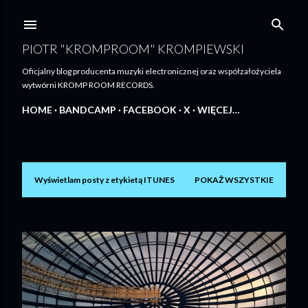
Przejdź do głównej zawartości
PIOTR "KROMPROOM" KROMPIEWSKI
Oficjalny blog producenta muzyki electronicznej oraz współzałożyciela
wytwórni KROMP ROOM RECORDS.
HOME
BANDCAMP
FACEBOOK
X
WIĘCEJ…
Wyświetlam posty z etykietą
ITUNES
POKAŻ WSZYSTKIE
P
o
s
t
y