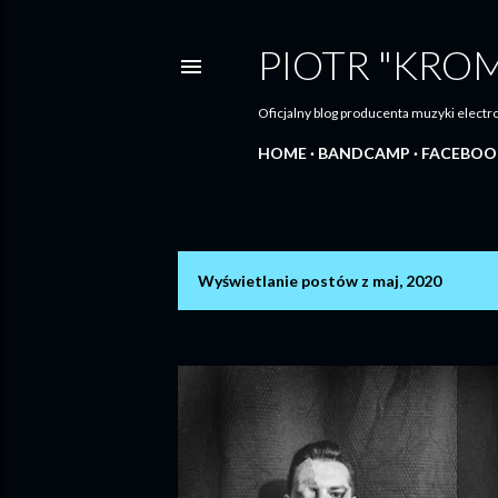
PIOTR "KRO
Oficjalny blog producenta muzyki elec
HOME
BANDCAMP
FACEBOO
Wyświetlanie postów z maj, 2020
P
o
s
t
y