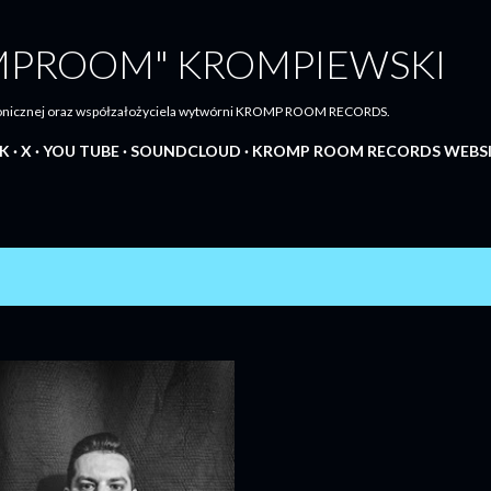
Przejdź do głównej zawartości
MPROOM" KROMPIEWSKI
tronicznej oraz współzałożyciela wytwórni KROMP ROOM RECORDS.
K
X
YOU TUBE
SOUNDCLOUD
KROMP ROOM RECORDS WEBS