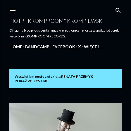
Przejdź do głównej zawartości
PIOTR "KROMPROOM" KROMPIEWSKI
Oficjalny blog producenta muzyki electronicznej oraz współzałożyciela
wytwórni KROMP ROOM RECORDS.
HOME
BANDCAMP
FACEBOOK
X
WIĘCEJ…
Wyświetlam posty z etykietą
RENATA PRZEMYK
P
POKAŻ WSZYSTKIE
o
s
t
y