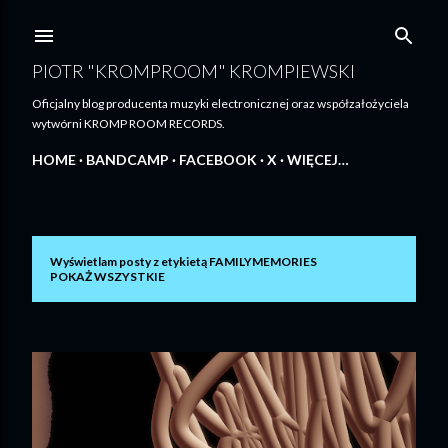
Przejdź do głównej zawartości
PIOTR "KROMPROOM" KROMPIEWSKI
Oficjalny blog producenta muzyki electronicznej oraz współzałożyciela
wytwórni KROMP ROOM RECORDS.
HOME
BANDCAMP
FACEBOOK
X
WIĘCEJ…
Wyświetlam posty z etykietą
FAMILYMEMORIES
P
POKAŻ WSZYSTKIE
o
s
t
y