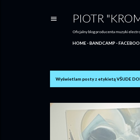
PIOTR "KRO
Oficjalny blog producenta muzyki elec
HOME
BANDCAMP
FACEBOO
Wyświetlam posty z etykietą
VŠUDE DO
P
o
s
t
y