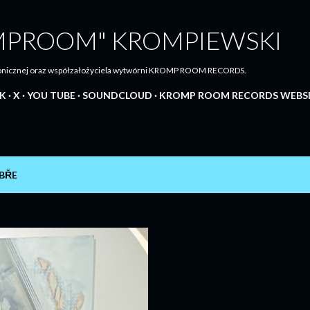
Przejdź do głównej zawartości
MPROOM" KROMPIEWSKI
tronicznej oraz współzałożyciela wytwórni KROMP ROOM RECORDS.
K
X
YOU TUBE
SOUNDCLOUD
KROMP ROOM RECORDS WEBS
BŘE