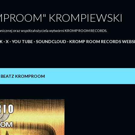
Przejdź do głównej zawartości
MPROOM" KROMPIEWSKI
tronicznej oraz współzałożyciela wytwórni KROMP ROOM RECORDS.
K
X
YOU TUBE
SOUNDCLOUD
KROMP ROOM RECORDS WEBS
 BEATZ KROMPROOM