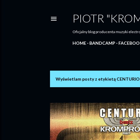
PIOTR "KRO
Oficjalny blog producenta muzyki elec
HOME
BANDCAMP
FACEBOO
Wyświetlam posty z etykietą
CENTURIO
P
o
s
t
y