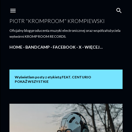
Przejdź do głównej zawartości
PIOTR "KROMPROOM" KROMPIEWSKI
Oficjalny blog producenta muzyki electronicznej oraz współzałożyciela
wytwórni KROMP ROOM RECORDS.
HOME
BANDCAMP
FACEBOOK
X
WIĘCEJ…
Wyświetlam posty z etykietą
FEAT. CENTURIO
P
POKAŻ WSZYSTKIE
o
s
t
y