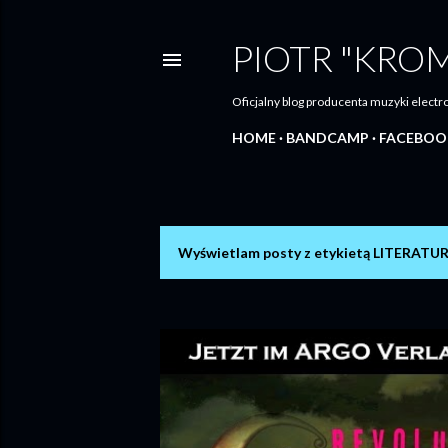
PIOTR "KRO
Oficjalny blog producenta muzyki elec
HOME
BANDCAMP
FACEBOO
Wyświetlam posty z etykietą
LITERATU
P
o
s
t
y