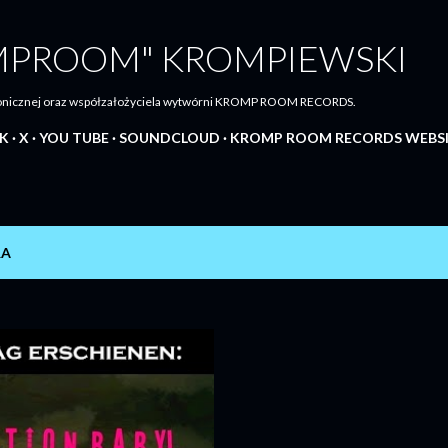
Przejdź do głównej zawartości
MPROOM" KROMPIEWSKI
tronicznej oraz współzałożyciela wytwórni KROMP ROOM RECORDS.
K
X
YOU TUBE
SOUNDCLOUD
KROMP ROOM RECORDS WEBS
RA