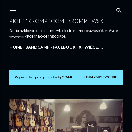
Przejdź do głównej zawartości
PIOTR "KROMPROOM" KROMPIEWSKI
Oficjalny blog producenta muzyki electronicznej oraz współzałożyciela
wytwórni KROMP ROOM RECORDS.
HOME
BANDCAMP
FACEBOOK
X
WIĘCEJ…
Wyświetlam posty z etykietą
COAX
POKAŻ WSZYSTKIE
P
o
s
t
y