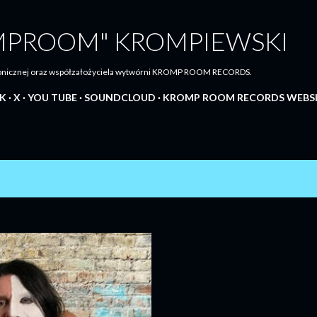
Przejdź do głównej zawartości
MPROOM" KROMPIEWSKI
tronicznej oraz współzałożyciela wytwórni KROMP ROOM RECORDS.
K
X
YOU TUBE
SOUNDCLOUD
KROMP ROOM RECORDS WEBS