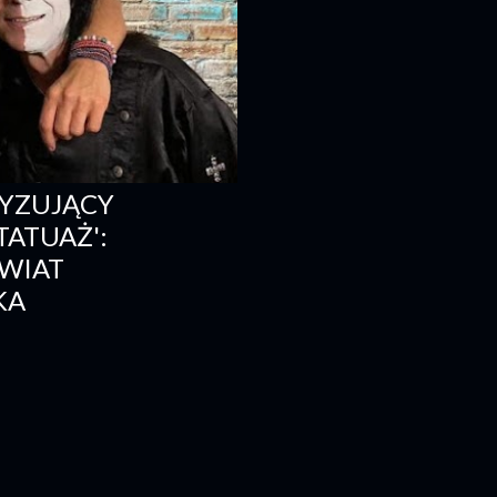
TYZUJĄCY
TATUAŻ':
WIAT
KA