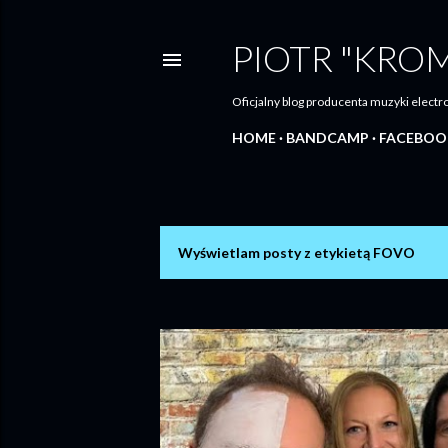
PIOTR "KRO
Oficjalny blog producenta muzyki elec
HOME
BANDCAMP
FACEBOO
Wyświetlam posty z etykietą
FOVO
P
o
s
t
y