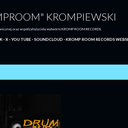
Przejdź do głównej zawartości
MPROOM" KROMPIEWSKI
tronicznej oraz współzałożyciela wytwórni KROMP ROOM RECORDS.
K
X
YOU TUBE
SOUNDCLOUD
KROMP ROOM RECORDS WEBS