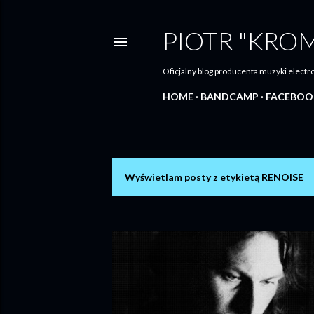
PIOTR "KRO
Oficjalny blog producenta muzyki elec
HOME
BANDCAMP
FACEBOO
Wyświetlam posty z etykietą
RENOISE
P
o
s
t
y