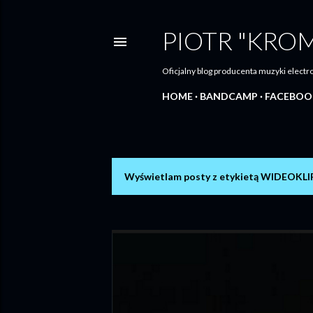
PIOTR "KRO
Oficjalny blog producenta muzyki elec
HOME
BANDCAMP
FACEBOO
Wyświetlam posty z etykietą
WIDEOKLI
P
o
s
t
y