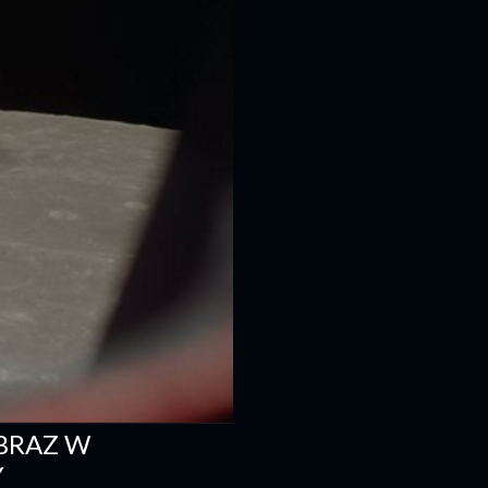
BRAZ W
Y