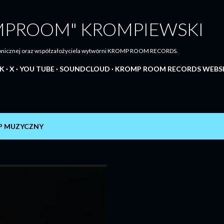
Przejdź do głównej zawartości
MPROOM" KROMPIEWSKI
tronicznej oraz współzałożyciela wytwórni KROMP ROOM RECORDS.
K
X
YOU TUBE
SOUNDCLOUD
KROMP ROOM RECORDS WEBS
P MUZYCZNY