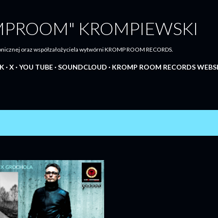
Przejdź do głównej zawartości
MPROOM" KROMPIEWSKI
tronicznej oraz współzałożyciela wytwórni KROMP ROOM RECORDS.
K
X
YOU TUBE
SOUNDCLOUD
KROMP ROOM RECORDS WEBS