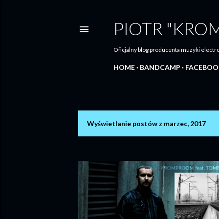
PIOTR "KRO
Oficjalny blog producenta muzyki elec
HOME
BANDCAMP
FACEBOO
Wyświetlanie postów z marzec, 2017
P
o
s
t
y