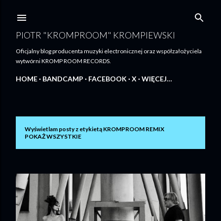
Przejdź do głównej zawartości
PIOTR "KROMPROOM" KROMPIEWSKI
Oficjalny blog producenta muzyki electronicznej oraz współzałożyciela
wytwórni KROMP ROOM RECORDS.
HOME
BANDCAMP
FACEBOOK
X
WIĘCEJ…
Wyświetlam posty z etykietą
KROMPROOM REMIX
P
POKAŻ WSZYSTKIE
o
s
t
y