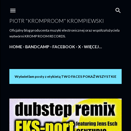
Przejdź do głównej zawartości
PIOTR "KROMPROOM" KROMPIEWSKI
Oficjalny blog producenta muzyki electronicznej oraz współzałożyciela
wytwórni KROMP ROOM RECORDS.
HOME
BANDCAMP
FACEBOOK
X
WIĘCEJ…
Wyświetlam posty z etykietą
TWO FACES
POKAŻ WSZYSTKIE
P
o
s
t
y