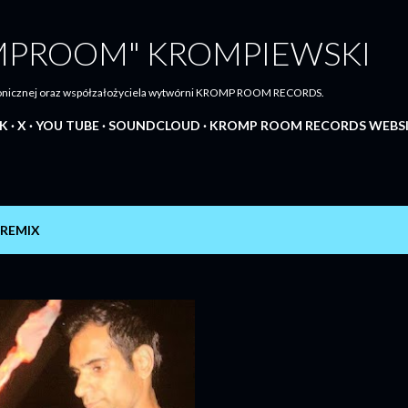
Przejdź do głównej zawartości
MPROOM" KROMPIEWSKI
tronicznej oraz współzałożyciela wytwórni KROMP ROOM RECORDS.
K
X
YOU TUBE
SOUNDCLOUD
KROMP ROOM RECORDS WEBS
REMIX