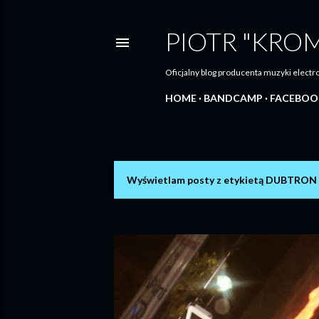
PIOTR "KRO
Oficjalny blog producenta muzyki elec
HOME
BANDCAMP
FACEBOO
Wyświetlam posty z etykietą
DUBTRON 
P
o
s
t
y