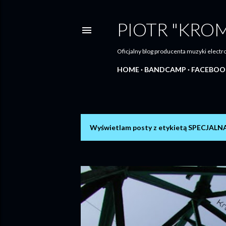
PIOTR "KRO
Oficjalny blog producenta muzyki elec
HOME
BANDCAMP
FACEBOO
Wyświetlam posty z etykietą
SPECJALN
P
o
s
t
y