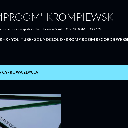
Przejdź do głównej zawartości
MPROOM" KROMPIEWSKI
tronicznej oraz współzałożyciela wytwórni KROMP ROOM RECORDS.
K
X
YOU TUBE
SOUNDCLOUD
KROMP ROOM RECORDS WEBS
A CYFROWA EDYCJA