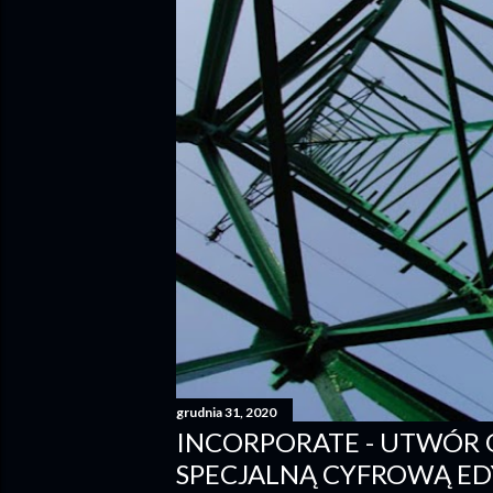
grudnia 31, 2020
INCORPORATE - UTWÓR
SPECJALNĄ CYFROWĄ E