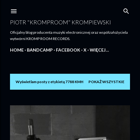
Przejdź do głównej zawartości
PIOTR "KROMPROOM" KROMPIEWSKI
Oficjalny blog producenta muzyki electronicznej oraz współzałożyciela
wytwórni KROMP ROOM RECORDS.
HOME
BANDCAMP
FACEBOOK
X
WIĘCEJ…
Wyświetlam posty z etykietą
7788 KMH
POKAŻ WSZYSTKIE
P
o
s
t
y