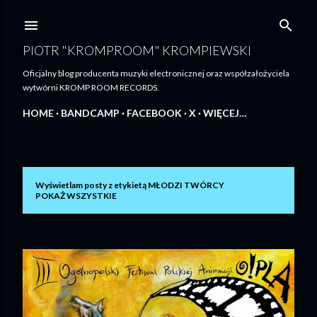
Przejdź do głównej zawartości
PIOTR "KROMPROOM" KROMPIEWSKI
Oficjalny blog producenta muzyki electronicznej oraz współzałożyciela
wytwórni KROMP ROOM RECORDS.
HOME
BANDCAMP
FACEBOOK
X
WIĘCEJ…
Wyświetlam posty z etykietą
MŁODZI TWÓRCY
P
POKAŻ WSZYSTKIE
o
s
t
y